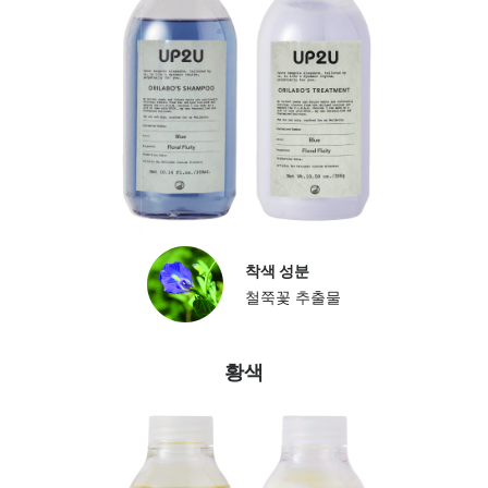
착색 성분
철쭉꽃 추출물
황색