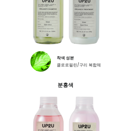
착색 성분
클로로필린/구리 복합체
분홍색