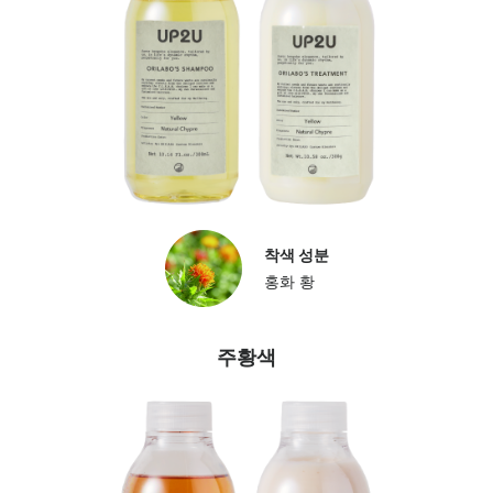
착색 성분
홍화 황
주황색